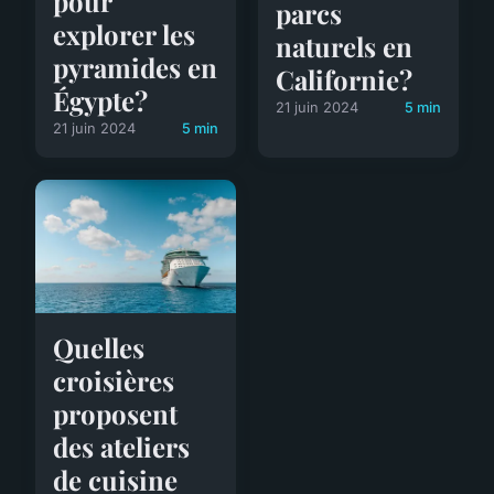
pour
parcs
explorer les
naturels en
pyramides en
Californie?
Égypte?
21 juin 2024
5 min
21 juin 2024
5 min
Quelles
croisières
proposent
des ateliers
de cuisine